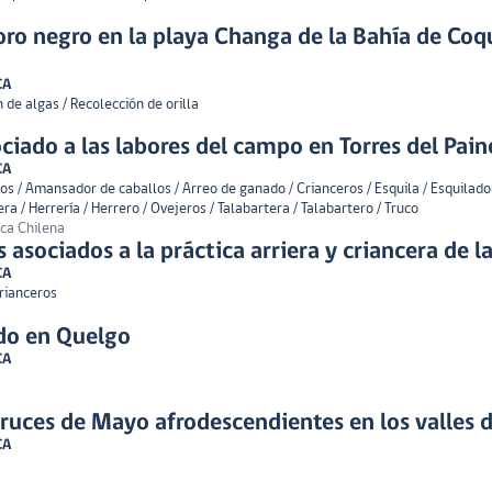
oro negro en la playa Changa de la Bahía de Co
CA
 de algas / Recolección de orilla
iado a las labores del campo en Torres del Pain
CA
os / Amansador de caballos / Arreo de ganado / Crianceros / Esquila / Esquilado
a / Herrería / Herrero / Ovejeros / Talabartera / Talabartero / Truco
ica Chilena
s asociados a la práctica arriera y criancera de l
CA
Crianceros
ido en Quelgo
CA
Cruces de Mayo afrodescendientes en los valles 
CA