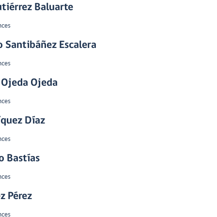
tiérrez Baluarte
nces
 Santibáñez Escalera
nces
 Ojeda Ojeda
nces
íquez Díaz
nces
jo Bastías
nces
z Pérez
nces