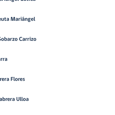
leuta Mariángel
Sobarzo Carrizo
arra
rera Flores
abrera Ulloa