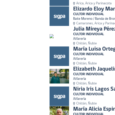
Arica, Arica y Parinacota
Elizardo Eloy M
CULTOR INDIVIDUAL
Baile Moreno / Banda de Bro
Camarones, Arica y Parina
Julia Mireya Pére
CULTOR INDIVIDUAL
Alfarería
Chillán, Ñuble
María Luisa Orte
CULTOR INDIVIDUAL
Alfarería
Chillán, Ñuble
Elizabeth Jaquel
CULTOR INDIVIDUAL
Alfarería
Chillán, Ñuble
Niria Iris Lagos S
CULTOR INDIVIDUAL
Alfarería
Chillán, Ñuble
María Alicia Esp
CULTOR INDIVIDUAL