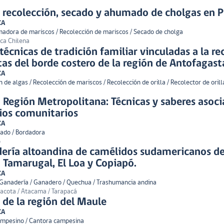
l recolección, secado y ahumado de cholgas en 
CA
dora de mariscos / Recolección de mariscos / Secado de cholga
ica Chilena
écnicas de tradición familiar vinculadas a la re
tas del borde costero de la región de Antofagast
CA
 de algas / Recolección de mariscos / Recolección de orilla / Recolector de orilla
la Región Metropolitana: Técnicas y saberes asoci
rios comunitarios
CA
rdado / Bordadora
o
ería altoandina de camélidos sudamericanos de 
, Tamarugal, El Loa y Copiapó.
CA
 Ganadería / Ganadero / Quechua / Trashumancia andina
nacota / Atacama / Tarapacá
de la región del Maule
CA
ampesino / Cantora campesina