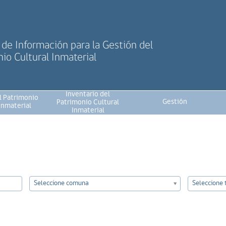
de Información para la Gestión del
io Cultural Inmaterial
Inventario del
l Patrimonio
Gestión
Patrimonio Cultural
Inmaterial
Inmaterial
Seleccione comuna
Seleccione t