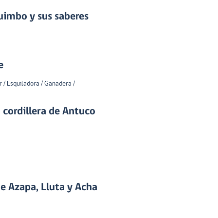
quimbo y sus saberes
e
r / Esquiladora / Ganadera /
a cordillera de Antuco
de Azapa, Lluta y Acha