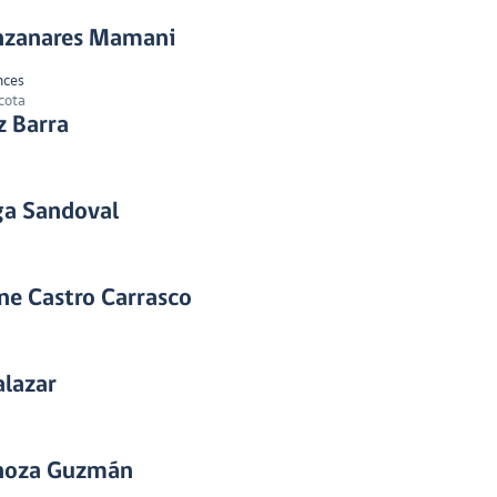
anzanares Mamani
nces
cota
z Barra
ga Sandoval
ine Castro Carrasco
alazar
inoza Guzmán