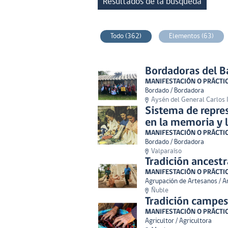
Resultados de la búsqueda
Todo (362)
Elementos (63)
Bordadoras del B
MANIFESTACIÓN O PRÁCTI
Bordado / Bordadora
Aysén del General Carlos
Sistema de repre
en la memoria y l
MANIFESTACIÓN O PRÁCTI
Bordado / Bordadora
Valparaíso
Tradición ancest
MANIFESTACIÓN O PRÁCTI
Agrupación de Artesanos / Ar
Ñuble
Tradición campes
MANIFESTACIÓN O PRÁCTI
Agricultor / Agricultora