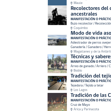
Maule
Recolectores del 
ancestrales
MANIFESTACIÓN O PRÁCTI
Buzo recolector / Recolección
Coquimbo
Modo de vida asoc
MANIFESTACIÓN O PRÁCTI
Adiestrador de perros ovejer
Ganadería / Ganadero / Herrer
Magallanes y de la Antárt
Técnicas y sabere
MANIFESTACIÓN O PRÁCTI
Arreo de ganado / Arriero / 
Biobío
Tradición del tej
MANIFESTACIÓN O PRÁCTI
Tejedora / Tejido a telar
Los Lagos
Tradición de las 
MANIFESTACIÓN O PRÁCTI
Cruz de Mayo
Arica y Parinacota