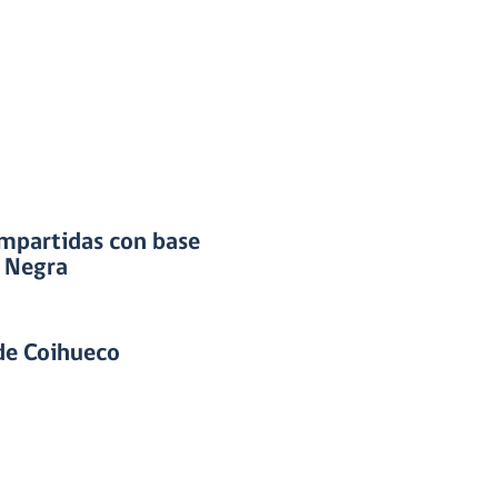
ompartidas con base
a Negra
 de Coihueco