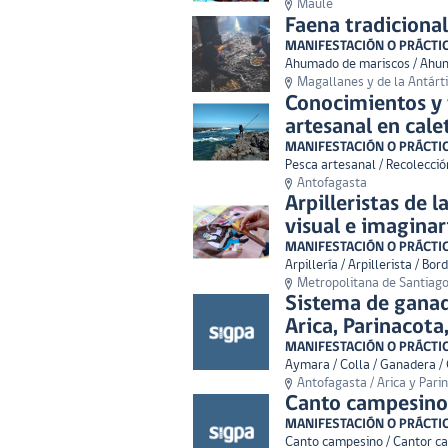
Maule
Faena tradiciona
MANIFESTACIÓN O PRÁCTI
Ahumado de mariscos / Ahuma
Magallanes y de la Antárt
Conocimientos y t
artesanal en cale
MANIFESTACIÓN O PRÁCTI
Pesca artesanal / Recolección
Antofagasta
Arpilleristas de 
visual e imagina
MANIFESTACIÓN O PRÁCTI
Arpillería / Arpillerista / Bo
Metropolitana de Santiag
Sistema de ganad
Arica, Parinacota
MANIFESTACIÓN O PRÁCTI
Aymara / Colla / Ganadera /
Antofagasta / Arica y Pari
Canto campesino 
MANIFESTACIÓN O PRÁCTI
Canto campesino / Cantor c