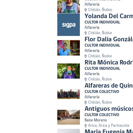
Alfarería
Chillán, Ñuble
Yolanda Del Carm
CULTOR INDIVIDUAL
Alfarería
Chillán, Ñuble
Flor Dalia Gonzá
CULTOR INDIVIDUAL
Alfarería
Chillán, Ñuble
Rita Mónica Rodr
CULTOR INDIVIDUAL
Alfarería
Chillán, Ñuble
Alfareras de Qui
CULTOR COLECTIVO
Alfarería
Chillán, Ñuble
Antiguos músicos
CULTOR COLECTIVO
Baile Moreno
Arica, Arica y Parinacota
María Eugenia Ma