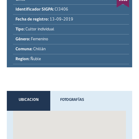
Identificador SIGPA:
CI3406
Fecha de registro:
13-09-2019
Tipo:
Cultor individual
Género:
Femenino
Comuna:
Chillán
Region:
Ñuble
UBICACION
FOTOGRAFÍAS
VIDEOS