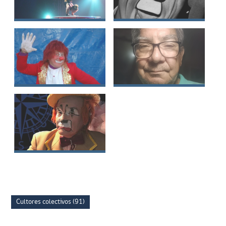
Jennifer Victoria
Luis Humberto Caro
López Maluenda
Moreno
Juan De La Cruz
Orlando Miguel
Fuentealba Burse
Campusano
Espinoza
Sigisfredo Jaime
Olave Caro
Cultores colectivos (91)