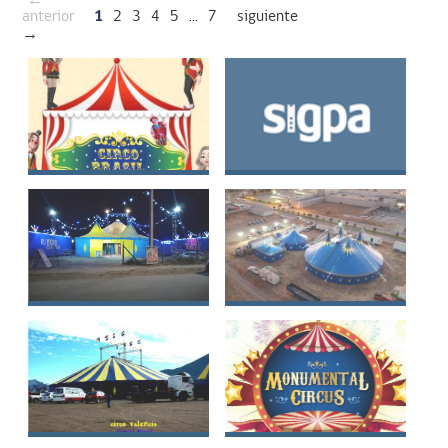
←
anterior
1
2
3
4
5
...
7
siguiente
→
Circo Mágico Brasil
El Gran Circo de
Ruperto
Brothers Rivera
Circo del Payaso
Circus
Zapatilla
Circo Hermanos
Monumental Circus