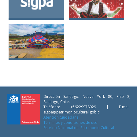
Circo Los Cachirullos
Circo Los Ventura
Circo Los Mazzini
Dirección Santiago: Nueva York 80, Piso 8,
Santiago, Chile.
Teléfono: +56229978929 | E-mail:
sigpa@patrimoniocultural.gob.cl
Atención Ciudadana
Términos y condiciones de uso
Servicio Nacional del Patrimonio Cultural