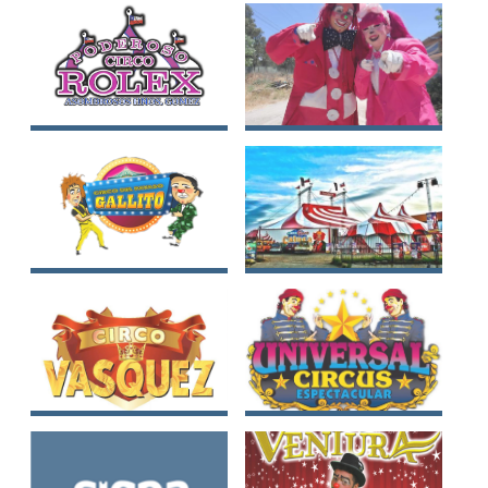
Valencia
Circo Rolex
Circo Corsario del
Tony Corbata
Circo del Payaso
Circo Tony Caluga
Gallito
Circo Vásquez Chile
Universal Circus