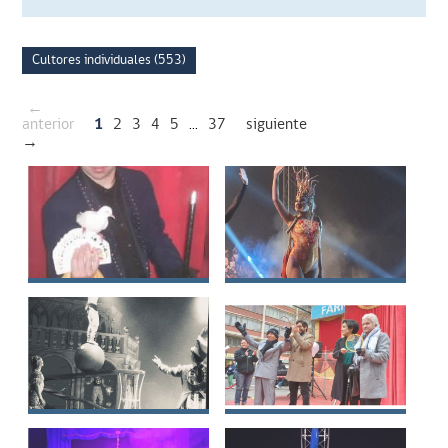
Cultores individuales (553)
←
anterior
1
2
3
4
5
...
37
siguiente
→
Angelo Bruno Luigi
Ana María de Jesús
Yaco Caprario
López Martínez
Morales
Carolina Andrea
Rogelio Segundo
Gómez Miranda
Celedón San Martín