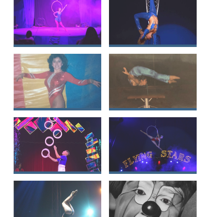
Tiare Nathalie
Nancy Graciela
Pincheira Becerra
Cárdenas Ahumada
Miriam Luisa Elena
Johana Cristina
Galaz Maluenda
Maluenda Sánchez
Nicolás Antonio
Juliette Marlene
Muñoz Arroyo
López Maluenda