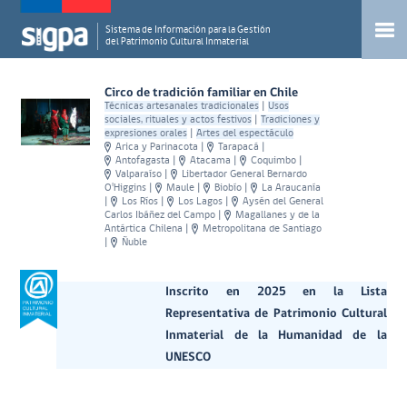
Sistema de Información para la Gestión
del Patrimonio Cultural Inmaterial
Circo de tradición familiar en Chile
Técnicas artesanales tradicionales
|
Usos
sociales, rituales y actos festivos
|
Tradiciones y
expresiones orales
|
Artes del espectáculo
Arica y Parinacota
|
Tarapacá
|
Antofagasta
|
Atacama
|
Coquimbo
|
Valparaíso
|
Libertador General Bernardo
O'Higgins
|
Maule
|
Biobío
|
La Araucanía
|
Los Ríos
|
Los Lagos
|
Aysén del General
Carlos Ibáñez del Campo
|
Magallanes y de la
Antártica Chilena
|
Metropolitana de Santiago
|
Ñuble
Inscrito en 2025 en la Lista
Representativa de Patrimonio Cultural
Inmaterial de la Humanidad de la
UNESCO