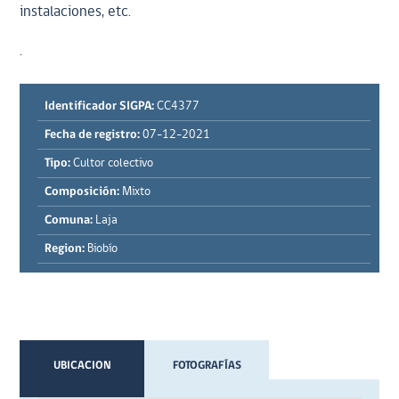
instalaciones, etc.
.
Identificador SIGPA:
CC4377
Fecha de registro:
07-12-2021
Tipo:
Cultor colectivo
Composición:
Mixto
Comuna:
Laja
Region:
Biobío
UBICACION
FOTOGRAFÍAS