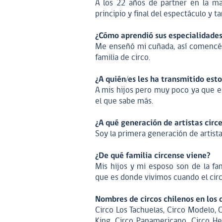
A los 22 años de partner en la ma
principio y final del espectáculo y
¿Cómo aprendió sus especialidades
Me enseñó mi cuñada, así comencé a
familia de circo.
¿A quién/es les ha transmitido est
A mis hijos pero muy poco ya que el
el que sabe más.
¿A qué generación de artistas cir
Soy la primera generación de artistas
¿De qué familia circense viene?
Mis hijos y mi esposo son de la fam
que es donde vivimos cuando el cir
Nombres de circos chilenos en los 
Circo Los Tachuelas, Circo Modelo, 
King, Circo Panamericano, Circo H