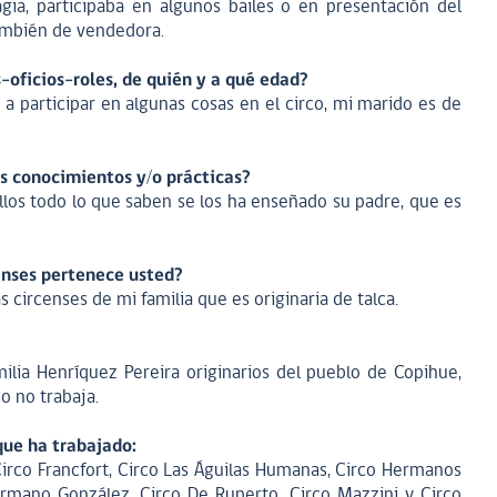
gia, participaba en algunos bailes o en presentación del
 también de vendedora.
-oficios-roles, de quién y a qué edad?
 participar en algunas cosas en el circo, mi marido es de
os conocimientos y/o prácticas?
los todo lo que saben se los ha enseñado su padre, que es
censes pertenece usted?
 circenses de mi familia que es originaria de talca.
ilia Henríquez Pereira originarios del pueblo de Copihue,
co no trabaja.
que ha trabajado:
Circo Francfort, Circo Las Águilas Humanas, Circo Hermanos
ermano González, Circo De Ruperto, Circo Mazzini y Circo