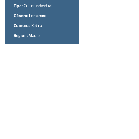
Tipo:
Cultor individual
Género:
Femenino
Comuna:
Retiro
Region:
Maule