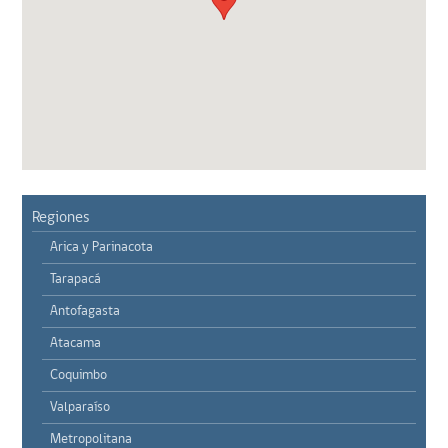
Regiones
Arica y Parinacota
Tarapacá
Antofagasta
Atacama
Coquimbo
Valparaíso
Metropolitana