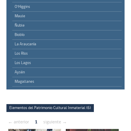
O'Higgins
Maule
Ñuble
Biobío
La Araucanía
Los Ríos
Los Lagos
Aysén
Magallanes
Elementos del Patrimonio Cultural Inmaterial (6)
← anterior
1
siguiente →