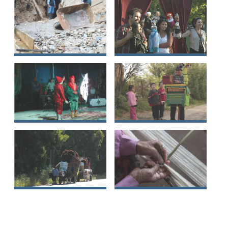
Minería de oro de
Teatro tradicional
Santa Celia
de títeres
Circo de tradición
Oficio tradicional
familiar en Chile
del organillero-
chinchinero
Recolección y rutas
Kimün
del cochayuyo
trarikanmakuñ
(kolloy) desde los
Wallmapu
sectores Pilico, Casa
de Piedra, Danquil y