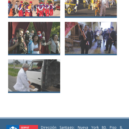
Bailes tradicionales
Fiesta de Cuasimodo
de San Pedro de
Atacama
Teatro tradicional
Baile de los Negros
de títeres
de Lora
Tradición de los
dulces de La Ligua
Dirección Santiago: Nueva York 80, Piso 8,