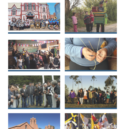
devocionales de la
las comunas de Pica,
cultura chilota
Huara y Pozo
Almonte
Baile de morenos de
Oficio tradicional
paso en la región de
del organillero-
Arica y Parinacota
chinchinero
Música de la
Técnica de la
bohemia tradicional
cuelcha o trenzado
de Valparaíso
en fibra de trigo en
el secano interior
del Valle del Río
Itata
Fabricación y
Tradición de Fiscales
práctica de la taba
de la cultura chilota
patagónica