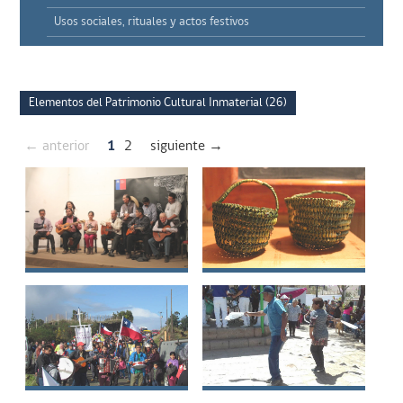
Usos sociales, rituales y actos festivos
Elementos del Patrimonio Cultural Inmaterial (26)
← anterior
1
2
siguiente →
Canto a lo poeta
Cestería Yagan
Pasacalles
Danza cachimbo de