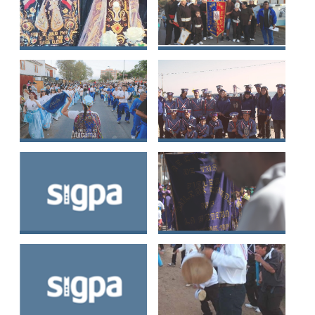
Baile Chinito del
Baile Chino San
Carmen Coya Sur
Pedro de Coloso
Baile Chino Mixto
Baile Chino Sagrada
N° 5 Nuestra Señora
Familia
de La Candelaria
Baile Chino Virgen
Baile Chino n° 7 de
del Carmen de
La Serena
Granizo, Olmué