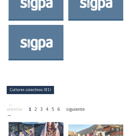
Zenón Segundo
Juan Manuel
Ayala Rojas
Rodríguez Rodríguez
Mario Enrique Del
Carmen Herrera
Bernal
Cultores colectivos (81)
←
anterior
1
2
3
4
5
6
siguiente
→