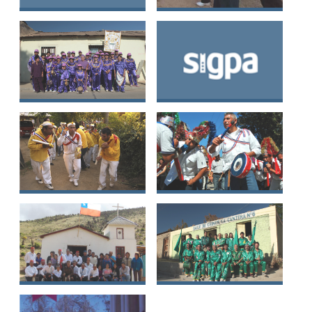
Baile Chino de
Baile Chino de
Nuestra Señora de
Pachacamita
la Mercedes de la
Comuna de Petorca
Baile n° 11 San
Baile Chino Unión
Isidro Río Elqui del
Los Cruceros de
Pueblo de la Unión
Nogales
Baile Chino
Baile Chino de Cay
Hermanos Prado de
Cay
Maitenes
Agrupacion
Baile de Chinos La
Campesina de
Cantera N°6