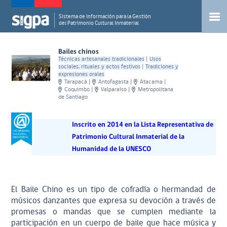
Sistema de Información para la Gestión
del Patrimonio Cultural Inmaterial
Bailes chinos
Técnicas artesanales tradicionales
|
Usos
sociales, rituales y actos festivos
|
Tradiciones y
expresiones orales
Tarapacá
|
Antofagasta
|
Atacama
|
Coquimbo
|
Valparaíso
|
Metropolitana
de Santiago
Inscrito en 2014 en la Lista Representativa de
Patrimonio Cultural Inmaterial de la
Humanidad de la UNESCO
El Baile Chino es un tipo de cofradía o hermandad de
músicos danzantes que expresa su devoción a través de
promesas o mandas que se cumplen mediante la
participación en un cuerpo de baile que hace música y