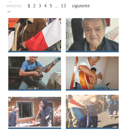
←
anterior
1
2
3
4
5
...
13
siguiente
→
Alvaro Herrera
Luis Hernán Tirado
Castillo
Omar Ángel Jeldes
Samuel Selin
Triviño
Romero Cádiz
Rodrigo Eduardo Yau
Julio Del Carmen