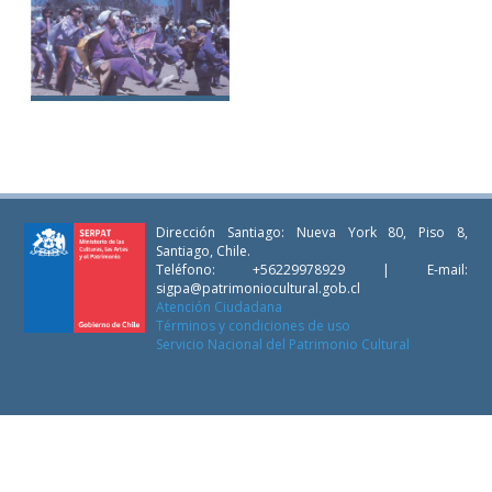
Chinos de Quebrada
Quemada
Baile Chino Pescador
Nº 10 de Coquimbo
Dirección Santiago: Nueva York 80, Piso 8,
Santiago, Chile.
Teléfono: +56229978929 | E-mail:
sigpa@patrimoniocultural.gob.cl
Atención Ciudadana
Términos y condiciones de uso
Servicio Nacional del Patrimonio Cultural