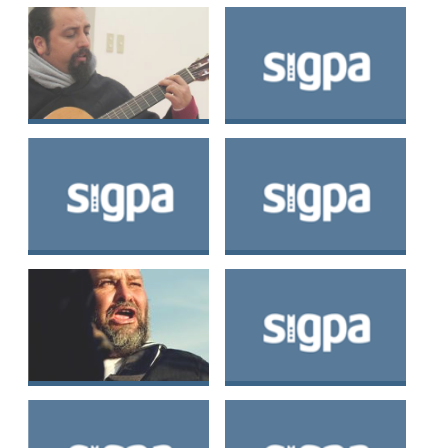
Gallardo
Aballay Aballay
Mario Enrique
Jaime Enrique
Martínez Leiva
Cisternas Cisternas
Leonardo David
Paulina Tamara
Zamora Silva
Altamirano Gamboa
Juan Esteban
José Adrián Muñoz
Cisternas Valencia
Fuentes