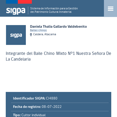
Sistema de Información para la Gestión
del Patrimonio Cultural Inmaterial
Daniela Thalia Gallardo Valdebenito
Bailes chinos
Caldera, Atacama
Integrante del Baile Chino Mixto N°1 Nuestra Señora De
La Candelaria
Identificador SIGPA:
CI4880
Fecha de registro:
08-07-2022
Tipo:
Cultor individual