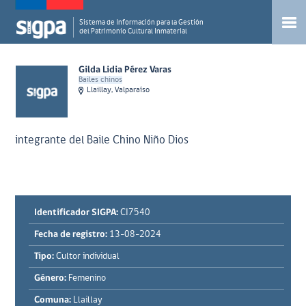
Sistema de Información para la Gestión
del Patrimonio Cultural Inmaterial
Gilda Lidia Pérez Varas
Bailes chinos
Llaillay, Valparaíso
integrante del Baile Chino Niño Dios
Identificador SIGPA:
CI7540
Fecha de registro:
13-08-2024
Tipo:
Cultor individual
Género:
Femenino
Comuna:
Llaillay