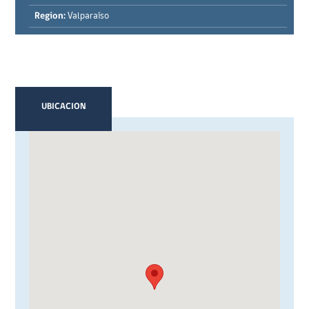
Region:
Valparaíso
UBICACION