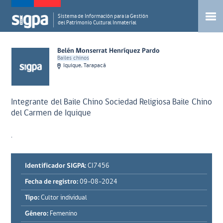
Sistema de Información para la Gestión
del Patrimonio Cultural Inmaterial
Belén Monserrat Henríquez Pardo
Bailes chinos
Iquique, Tarapacá
Integrante del Baile Chino Sociedad Religiosa Baile Chino
del Carmen de Iquique
.
Identificador SIGPA:
CI7456
Fecha de registro:
09-08-2024
Tipo:
Cultor individual
Género:
Femenino