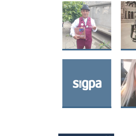
Cone
Raúl Alberto
Juan
Castillo Labarca
Liza
Luis Osvaldo
Daya
Valenzuela
Ossa
Rodríguez