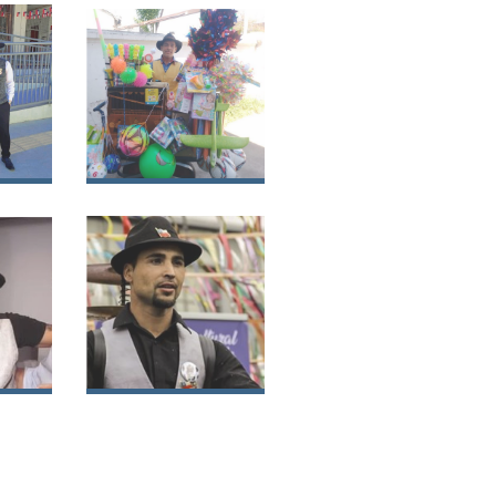
José Luis Lara
a
Sánchez
Claudio Andrés
lar
Osorio González