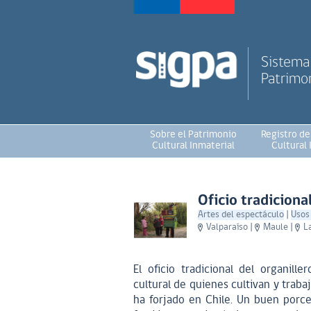
Sistema 
Patrimon
Sobre el Patrimonio
Registro de
Cultural Inmaterial
Cultural 
Oficio tradiciona
Artes del espectáculo
|
Usos 
Valparaíso
|
Maule
|
L
El oficio tradicional del organill
cultural de quienes cultivan y trabaj
ha forjado en Chile. Un buen porce