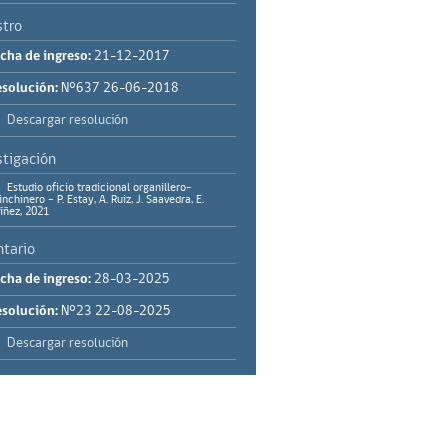
stro
cha de ingreso:
21-12-2017
solución:
N°637 26-06-2018
Descargar resolución
stigación
Estudio oficio tradicional organillero-
inchinero - P. Estay, A. Ruiz, J. Saavedra, E.
íñez, 2021
ntario
cha de ingreso:
28-03-2025
solución:
N°23 22-08-2025
Descargar resolución