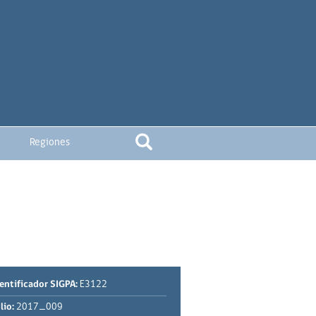
Regiones
entificador SIGPA:
E3122
lio:
2017_009