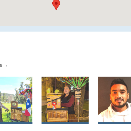
te →
na Marisol
Nicole Alicia
Alexis Albert
chant
Salgado Morales
Castillo Verg