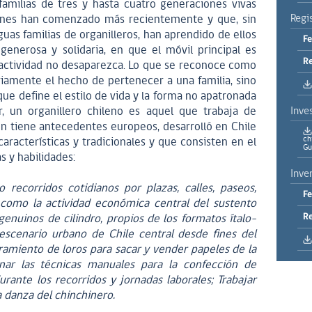
 familias de tres y hasta cuatro generaciones vivas
Regi
ienes han comenzado más recientemente y que, sin
uas familias de organilleros, han aprendido de ellos
Fe
enerosa y solidaria, en que el móvil principal es
Re
 actividad no desaparezca. Lo que se reconoce como
iamente el hecho de pertenecer a una familia, sino
 que define el estilo de vida y la forma no apatronada
r, un organillero chileno es aquel que trabaja de
Inve
en tiene antecedentes europeos, desarrolló en Chile
ch
aracterísticas y tradicionales y que consisten en el
Gu
s y habilidades:
Inve
o recorridos cotidianos por plazas, calles, paseos,
Fe
 como la actividad económica central del sustento
Re
 genuinos de cilindro, propios de los formatos ítalo-
scenario urbano de Chile central desde fines del
tramiento de loros para sacar y vender papeles de la
inar las técnicas manuales para la confección de
rante los recorridos y jornadas laborales; Trabajar
 danza del chinchinero.