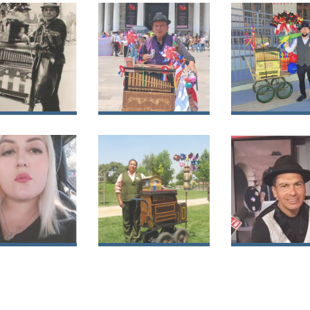
jeros
 Rosalindo
Luis Gilberto Lara
Felipe Pablo
na Quezada
Paredes
Araya Segovi
nne Scarlett
Rosa del Carmen
Luis Eduardo
ndon Flores
Orellana Lagos
Aravena Agui