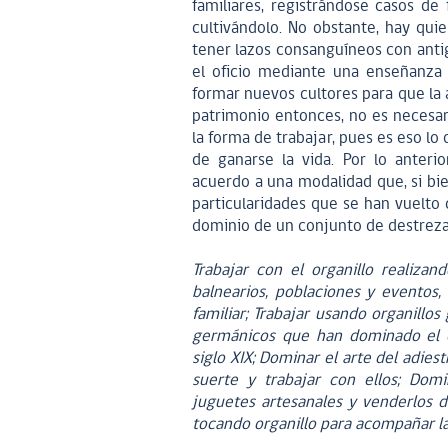
familiares, registrándose casos de
cultivándolo. No obstante, hay qu
tener lazos consanguíneos con antig
el oficio mediante una enseñanza g
formar nuevos cultores para que la
patrimonio entonces, no es necesar
la forma de trabajar, pues es eso lo
de ganarse la vida. Por lo anterio
acuerdo a una modalidad que, si bi
particularidades que se han vuelto c
dominio de un conjunto de destreza
Trabajar con el organillo realizand
balnearios, poblaciones y eventos,
familiar; Trabajar usando organillos
germánicos que han dominado el e
siglo XIX; Dominar el arte del adies
suerte y trabajar con ellos; Dom
juguetes artesanales y venderlos du
tocando organillo para acompañar la