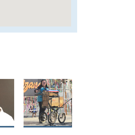
o
Tania Herminda
ara
Oyarzo Cárdenas