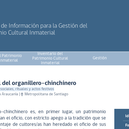
de Información para la Gestión del
io Cultural Inmaterial
Inventario del
l Patrimonio
Gestión
Patrimonio Cultural
Inmaterial
Inmaterial
l del organillero-chinchinero
sociales, rituales y actos festivos
a Araucanía
|
Metropolitana de Santiago
ero-chinchinero es, en primer lugar, un patrimonio
Id
an el oficio, con estricto apego a la tradición que se
ntaje de cultores/as han heredado el oficio de sus
Fo