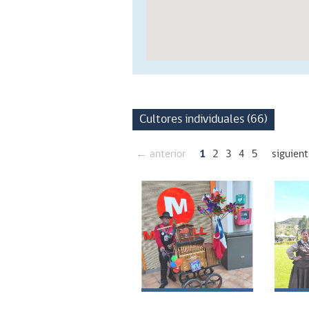
Cultores individuales (66)
← anterior
1
2
3
4
5
siguien
Raúl Aliro Rioseco
Susa
Marchant
Mar