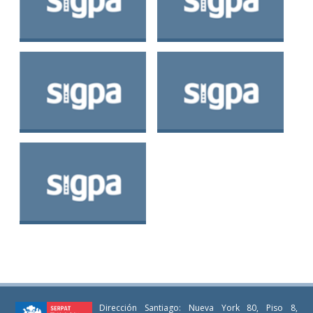
Banda de Pollollo
Banda de Chope
Banda de Chayahué
Banda de El Rosario
Banda de Machil
Dirección Santiago: Nueva York 80, Piso 8,