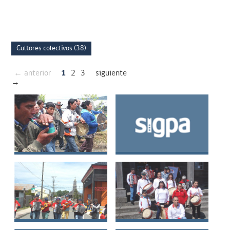
Ramiro Gabriel
Millalonco
Millalonco
Cultores colectivos (38)
← anterior
1
2
3
siguiente
→
Banda Familiar
Banda de
Paichil de Calén
Comunidad El Dao
Banda de la Fiesta
Banda de Calbuco