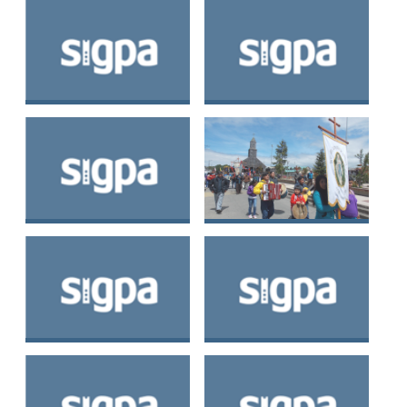
del Nazareno de
Cahuach
Banda de Quinchao
Banda de Matao
Banda de Putenío
Banda de Apiao
Banda de Pergüe
Banda de San Rafael