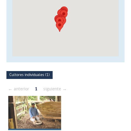
Cultores individuales (1)
← anterior
1
siguiente →