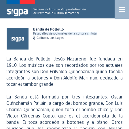
Sistema de Información para la Gestión
del Patrimonio Cultural Inmaterial
Banda de Pollollo
Pasacalles devocionales de la cultura chilota
Calbuco, Los Lagos
La Banda de Pollollo, Jesús Nazareno, fue fundada en
1910. Los músicos que son recordados por los actuales
integrantes son Don Erilvaldo Quinchamán quién tocaba
acordeón a botones y Don Aldolfo Mariman, dedicado a
tocar el tambor grande.
La Banda está formada por tres integrantes: Oscar
Quinchamán Paillán, a cargo del bombo grande, Don Luis
Chamia Quinchamán, quien toca el bombo chico y Don
Víctor Cárdenas Copto, que es el acordeonista de la
banda. El toca acordeón a botones y a piano. Otros
músicos que los reemplazan y apoyan son Nelson