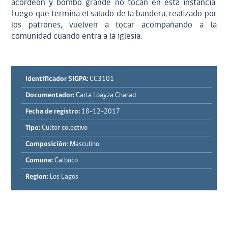
acordeón y bombo grande no tocan en esta instancia.
Luego que termina el saludo de la bandera, realizado por
los patrones, vuelven a tocar acompañando a la
comunidad cuando entra a la iglesia.
Identificador SIGPA:
CC3101
Documentador:
Carla Loayza Charad
Fecha de registro:
18-12-2017
Tipo:
Cultor colectivo
Composición:
Masculino
Comuna:
Calbuco
Region:
Los Lagos