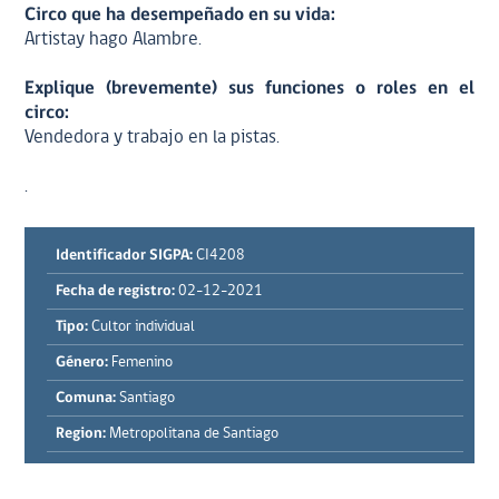
Circo que ha desempeñado en su vida:
Artistay hago Alambre.
Explique (brevemente) sus funciones o roles en el
circo:
Vendedora y trabajo en la pistas.
.
Identificador SIGPA:
CI4208
Fecha de registro:
02-12-2021
Tipo:
Cultor individual
Género:
Femenino
Comuna:
Santiago
Region:
Metropolitana de Santiago