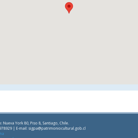
: Nueva York 80, Piso 8, Santiago, Chile.
978929 | E-mail:
sigpa@patrimoniocultural.gob.cl
ana