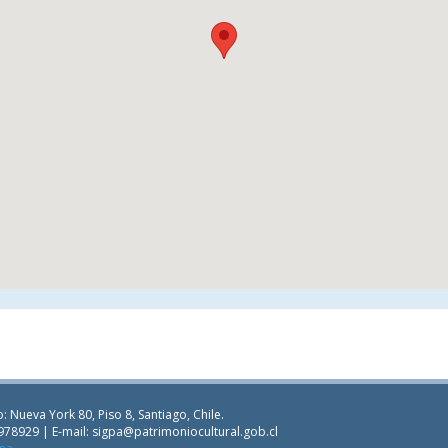
: Nueva York 80, Piso 8, Santiago, Chile.
978929 | E-mail:
sigpa@patrimoniocultural.gob.cl