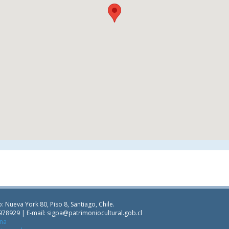
: Nueva York 80, Piso 8, Santiago, Chile.
978929 | E-mail:
sigpa@patrimoniocultural.gob.cl
ana