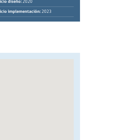
icio diseño:
2020
icio implementación:
2023