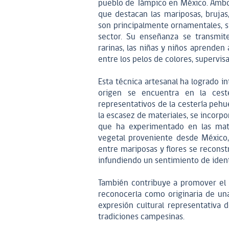
pueblo de Támpico en México. Ambos
que destacan las mariposas, brujas,
son principalmente ornamentales, si
sector. Su enseñanza se transmit
rarinas, las niñas y niños aprenden
entre los pelos de colores, supervis
Esta técnica artesanal ha logrado in
origen se encuentra en la cest
representativos de la cestería pehu
la escasez de materiales, se incorpor
que ha experimentado en las mate
vegetal proveniente desde México, l
entre mariposas y flores se reconst
infundiendo un sentimiento de iden
También contribuye a promover el r
reconocerla como originaria de u
expresión cultural representativa d
tradiciones campesinas.