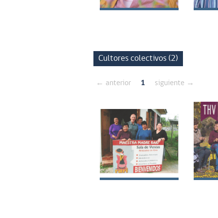
Teresa del
Tere
Carmen Carter
Carm
Sepúlveda
Cart
Cultores colectivos (2)
← anterior
1
siguiente →
Agrupación
Comu
Maestra Madre
arte
de R