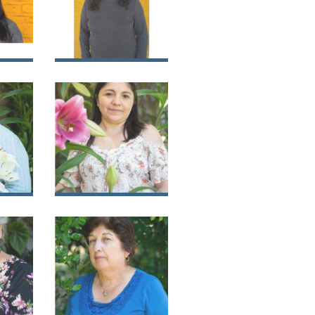
ea
Berta Rosa Carter
Tapia
sa
Mariela Delfina
r
Medina Medina