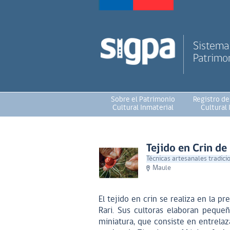
Sistema 
Patrimon
Sobre el Patrimonio
Registro de
Cultural Inmaterial
Cultural 
Tejido en Crin de
Técnicas artesanales tradici
Maule
El tejido en crin se realiza en la pr
Rari. Sus cultoras elaboran pequeñ
miniatura, que consiste en entrelaza