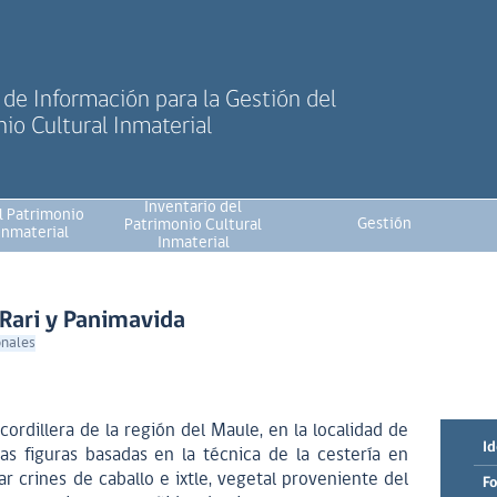
de Información para la Gestión del
io Cultural Inmaterial
Inventario del
l Patrimonio
Gestión
Patrimonio Cultural
Inmaterial
Inmaterial
 Rari y Panimavida
onales
ecordillera de la región del Maule, en la localidad de
Id
as figuras basadas en la técnica de la cestería en
r crines de caballo e ixtle, vegetal proveniente del
Fo