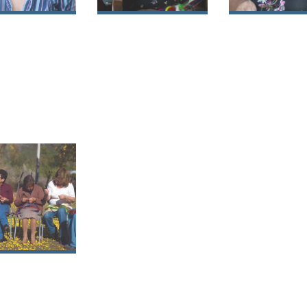
sa del
Ana María
Guadalupe de
en Barros
Contreras
Carmen
er
González
Sepúlveda P
nidad de
sanas en crin
ari