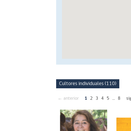
Cultores individuales (110)
← anterior
1
2
3
4
5
...
8
si