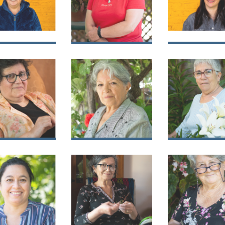
María
Cecilia Ximena
Daniela Andr
rnoz Retamal
Freire Vásquez
Cabrera
Villalobos
a Francisca
Maria del
Hortencia Lui
o Rojas
Transito Muena
Medina Carte
Sepúlveda