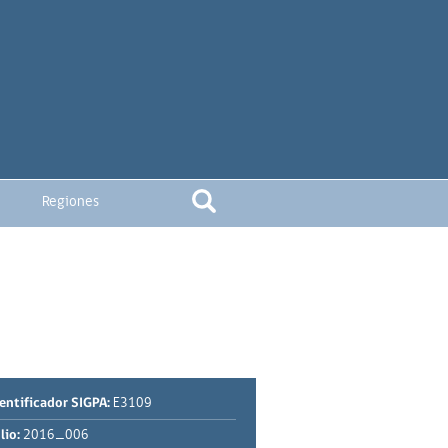
Regiones
entificador SIGPA:
E3109
lio:
2016_006