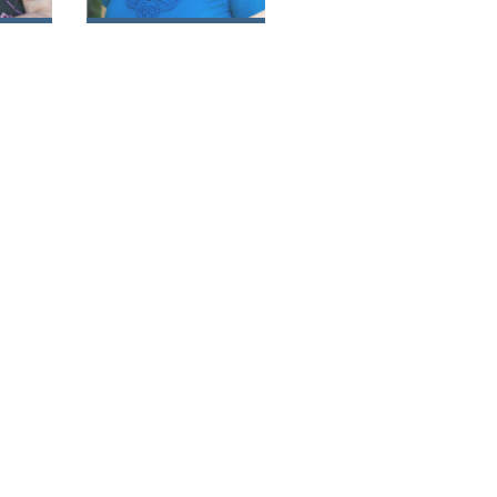
l
Guillermina del
Carmen Barros
alma
Retamal