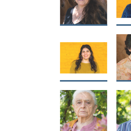
Ana del Carmen
Ana 
Sepúlveda Lara
Albo
Brenda Ninoska
Mari
Sepúlveda Barros
Salv