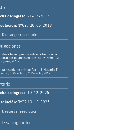
stro
cha de ingreso:
21-12-2017
solución:
N°637 26-06-2018
Descargar resolución
stigaciones
tudio e Investigación sobre la técnica de
aboración de artesanía de Rari y Pilén - M.
dríguez, 2015
Artesanía en crin de Rari - J. Naranjo, F.
aneda, P. Marchant, C. Poblete, 2017
ntario
cha de ingreso:
10-12-2025
solución:
N°37 10-12-2025
Descargar resolución
 de salvaguardia