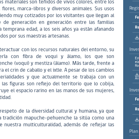
 materiales son teñidos de vivos colores, entre los
Regi
 flores, marca-libros y diversos animales. Sus usos
endo muy cotizados por los visitantes que llegan al
Fe
e de generación en generación entre las familias
Re
 a temprana edad, a los seis años ya están afanando
ados por sus maestras artesanas.
teractuar con los recursos naturales del entorno, su
Inve
ería con fibra de voqui y álamo, los que son
Es
el
enche (voqui) y mestiza (álamo). Más tarde, frente a
Ro
a el crin de caballo y el ixtle. A pesar de los cambios
rialidades y que actualmente se trabaja con un
Ar
as figuras son reflejo del territorio que lo cobija,
Inve
ruye el espacio rarino en las manos de sus mujeres,
tidad.
Fe
Re
espeto de la diversidad cultural y humana, ya que
na tradición mapuche-pehuenche la sitúa como una
e nuestra multiculturalidad, además de reflejar las
Plan