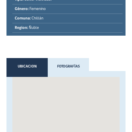
Género:
Femenino
Comuna:
Chillán
Region:
Ñuble
UBICACION
FOTOGRAFÍAS