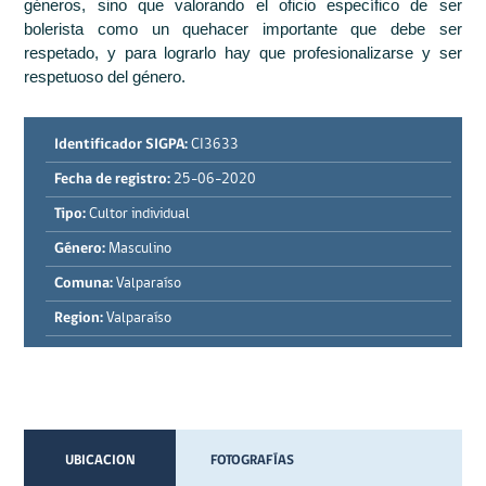
géneros, sino que valorando el oficio específico de ser
bolerista como un quehacer importante que debe ser
respetado, y para lograrlo hay que profesionalizarse y ser
respetuoso del género.
Identificador SIGPA:
CI3633
Fecha de registro:
25-06-2020
Tipo:
Cultor individual
Género:
Masculino
Comuna:
Valparaíso
Region:
Valparaíso
UBICACION
FOTOGRAFÍAS