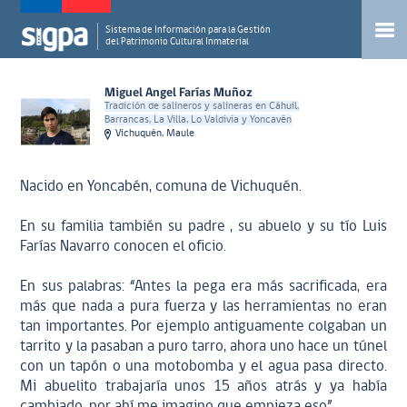
Sistema de Información para la Gestión
del Patrimonio Cultural Inmaterial
Miguel Angel Farías Muñoz
Tradición de salineros y salineras en Cáhuil,
Barrancas, La Villa, Lo Valdivia y Yoncavén
Vichuquén, Maule
Nacido en Yoncabén, comuna de Vichuquén.
En su familia también su padre , su abuelo y su tío Luis
Farías Navarro conocen el oficio.
En sus palabras: “Antes la pega era más sacrificada, era
más que nada a pura fuerza y las herramientas no eran
tan importantes. Por ejemplo antiguamente colgaban un
tarrito y la pasaban a puro tarro, ahora uno hace un túnel
con un tapón o una motobomba y el agua pasa directo.
Mi abuelito trabajaría unos 15 años atrás y ya había
cambiado, por ahí me imagino que empieza eso”.