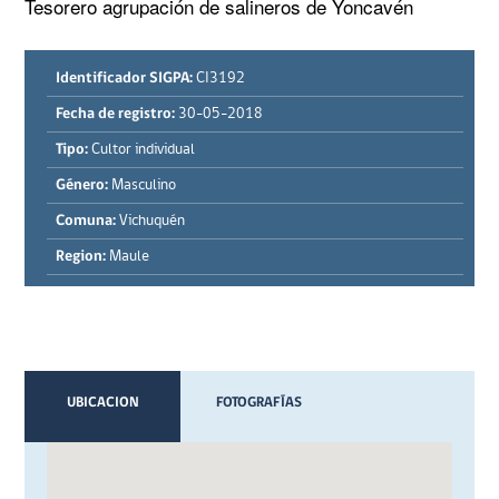
Tesorero agrupación de salineros de Yoncavén 
Identificador SIGPA:
CI3192
Fecha de registro:
30-05-2018
Tipo:
Cultor individual
Género:
Masculino
Comuna:
Vichuquén
Region:
Maule
UBICACION
FOTOGRAFÍAS
VIDEOS