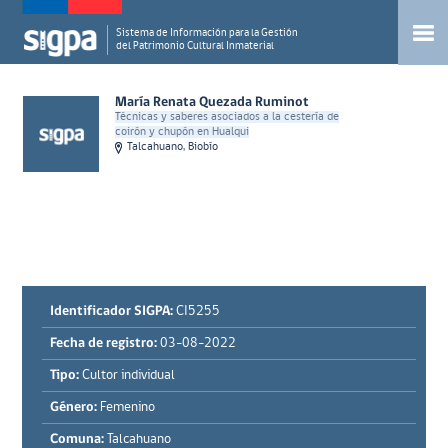
Sistema de Información para la Gestión
del Patrimonio Cultural Inmaterial
María Renata Quezada Ruminot
Técnicas y saberes asociados a la cestería de
coirón y chupón en Hualqui
Talcahuano, Biobío
Identificador SIGPA:
CI5255
Fecha de registro:
03-08-2022
Tipo:
Cultor individual
Género:
Femenino
Comuna:
Talcahuano