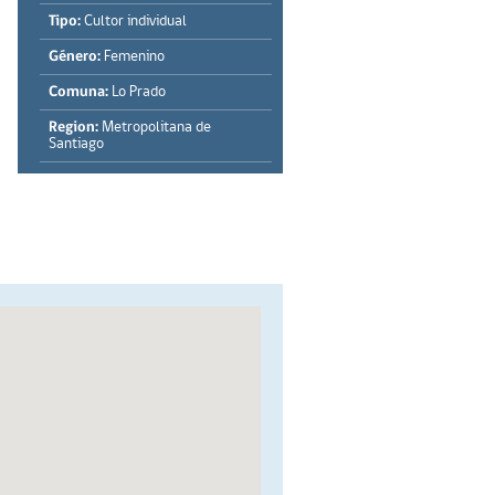
Tipo:
Cultor individual
Género:
Femenino
Comuna:
Lo Prado
Region:
Metropolitana de
Santiago