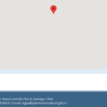
: Nueva York 80, Piso 8, Santiago, Chile.
978929 | E-mail:
sigpa@patrimoniocultural.gob.cl