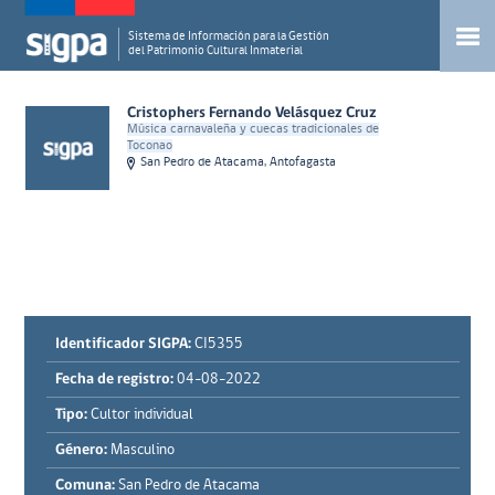
Sistema de Información para la Gestión
del Patrimonio Cultural Inmaterial
Cristophers Fernando Velásquez Cruz
Música carnavaleña y cuecas tradicionales de
Toconao
San Pedro de Atacama, Antofagasta
Identificador SIGPA:
CI5355
Fecha de registro:
04-08-2022
Tipo:
Cultor individual
Género:
Masculino
Comuna:
San Pedro de Atacama