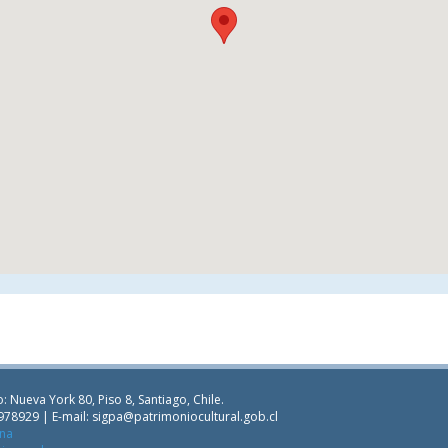
: Nueva York 80, Piso 8, Santiago, Chile.
978929 | E-mail:
sigpa@patrimoniocultural.gob.cl
ana