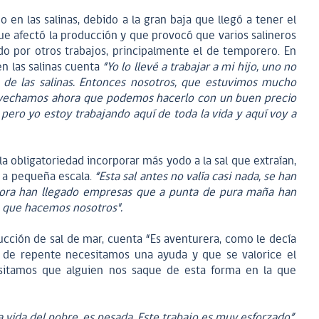
 en las salinas, debido a la gran baja que llegó a tener el
que afectó la producción y que provocó que varios salineros
do por otros trabajos, principalmente el de temporero. En
en las salinas cuenta
“Yo lo llevé a trabajar a mi hijo, uno no
 de las salinas. Entonces nosotros, que estuvimos mucho
provechamos ahora que podemos hacerlo con un buen precio
 pero yo estoy trabajando aquí de toda la vida y aquí voy a
 la obligatoriedad incorporar más yodo a la sal que extraían,
r a pequeña escala.
“Esta sal antes no valía casi nada, se han
hora han llegado empresas que a punta de pura maña han
o que hacemos nosotros".
ucción de sal de mar, cuenta “Es aventurera, como le decía
s, de repente necesitamos una ayuda y que se valorice el
sitamos que alguien nos saque de esta forma en la que
 vida del pobre, es pesada. Este trabajo es muy esforzado”.