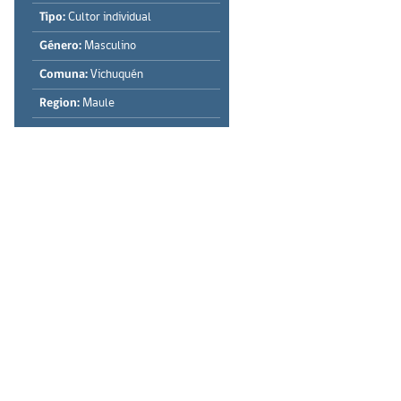
Tipo:
Cultor individual
Género:
Masculino
Comuna:
Vichuquén
Region:
Maule