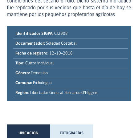
condiciones del secano o rulo. Dicho sistema hidráulico
fue replicado por sus vecinos que hasta el día de hoy se
mantiene por los pequeños propietarios agrícolas.
Identificador SIGPA:
CI2908
Documentador:
Soledad Costabal
Fecha de registro:
12-10-2016
Tipo:
Cultor individual
Género:
Femenino
Comuna:
Pichidegua
Region:
Libertador General Bernardo O'Higgins
UBICACION
FOTOGRAFÍAS