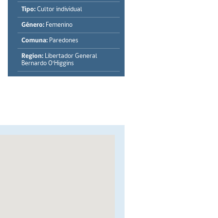
Tipo:
Cultor individual
Género:
Femenino
Comuna:
Paredones
Region:
Libertador General
Bernardo O'Higgins