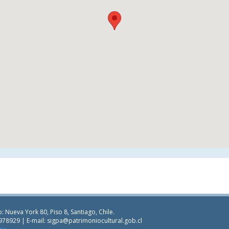
: Nueva York 80, Piso 8, Santiago, Chile.
978929 | E-mail:
sigpa@patrimoniocultural.gob.cl