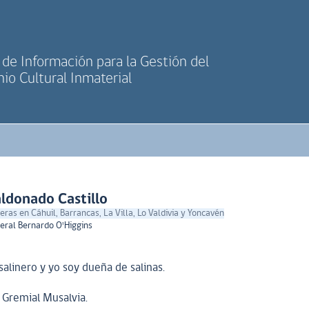
de Información para la Gestión del
io Cultural Inmaterial
ldonado Castillo
neras en Cáhuil, Barrancas, La Villa, Lo Valdivia y Yoncavén
eral Bernardo O'Higgins
alinero y yo soy dueña de salinas.
 Gremial Musalvia.