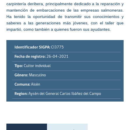
carpintería deribera, principalmente dedicado a la reparación y
mantención de embarcaciones de las empresas salmoneras.
Ha tenido la oportunidad de transmitir sus conocimientos y
saberes a las generaciones más jóvenes, con el taller que
impartió, como también a quienes fueron sus ayudantes.
Identificador SIGPA:
CI3775
Fecha de registro:
26-04-2021
Tipo:
Cultor individual
Género:
Masculino
Comuna:
Aisén
Region:
Aysén del General Carlos Ibáñez del Campo