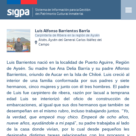
Sistema de Información para la Gestión
del Patrimonio Cultural Inmaterial
Luis Alfonso Barrientos Barría
Carpintería de Ribera en la región de Aysén
Aisén, Aysén del General Carlos Ibáñez del
Campo
Luis Barrientos nació en la localidad de Puerto Aguirre, Región
de Aysén. Su madre fue Ana Delia Barría y su padre Alfonso
Barrientos, oriundo de Aucar en la Isla de Chiloé. Luis creció al
interior de una familia conformada por sus padres y siete
hermanos, cinco mujeres y junto con él tres hombres. El padre
de Luis fue carpintero de ribera, razón por lacual a temprana
edad Luis se interiorizó del oficio de construcción de
embarcaciones, al igual que sus dos hermanos que también se
desempeñan en el mismo rubro, incluso trabajando juntos. “
Yo,
la verdad, que empecé muy chico. Empecé de ocho años,
nueve años, ayudándole a mi papá
”, su padre trabajaba al lado
de la casa donde vivían, por lo cual desde pequeños les
designaba distintas tareas relacionadas con los procesos y