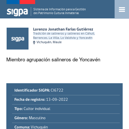
Sistema de Información para la Gestión
del Patrimonio Cultural Inmaterial
Lorenzo Jonathan Farías Gutiérrez
Tradición de salineros y salineras en Cáhuil,
Barrancas, La Villa, Lo Valdivia y Yoncavén
Vichuquén, Maule
Miembro agrupación salineros de Yoncavén
Identificador SIGPA:
CI6722
Fecha de registro:
13-09-2022
Tipo:
Cultor individual
Género:
Masculino
Comuna:
Vichuquén