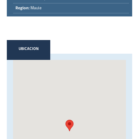
Region:
Maule
UBICACION