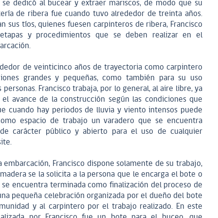
o se dedicó al bucear y extraer mariscos, de modo que su
tería de ribera fue cuando tuvo alrededor de treinta años.
n sus tíos, quienes fuesen carpinteros de ribera, Francisco
 etapas y procedimientos que se deben realizar en el
arcación.
ededor de veinticinco años de trayectoria como carpintero
ciones grandes y pequeñas, como también para su uso
ersonas. Francisco trabaja, por lo general, al aire libre, ya
o el avance de la construcción según las condiciones que
ue cuando hay periodos de lluvia y viento intensos puede
a como espacio de trabajo un varadero que se encuentra
de carácter público y abierto para el uso de cualquier
ite.
a embarcación, Francisco dispone solamente de su trabajo,
 madera se la solicita a la persona que le encarga el bote o
 se encuentra terminada como finalización del proceso de
, una pequeña celebración organizada por el dueño del bote
unidad y al carpintero por el trabajo realizado. En este
ealizada por Francisco fue un bote para el buceo, que