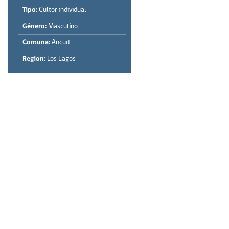
Tipo:
Cultor individual
Género:
Masculino
Comuna:
Ancud
Region:
Los Lagos