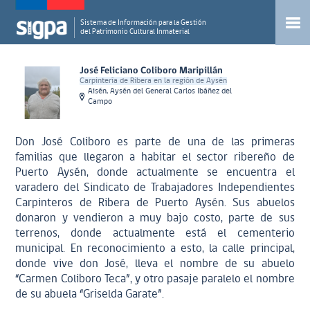
Sistema de Información para la Gestión
del Patrimonio Cultural Inmaterial
José Feliciano Coliboro Maripillán
Carpintería de Ribera en la región de Aysén
Aisén, Aysén del General Carlos Ibáñez del
Campo
Don José Coliboro es parte de una de las primeras
familias que llegaron a habitar el sector ribereño de
Puerto Aysén, donde actualmente se encuentra el
varadero del Sindicato de Trabajadores Independientes
Carpinteros de Ribera de Puerto Aysén. Sus abuelos
donaron y vendieron a muy bajo costo, parte de sus
terrenos, donde actualmente está el cementerio
municipal. En reconocimiento a esto, la calle principal,
donde vive don José, lleva el nombre de su abuelo
“Carmen Coliboro Teca”, y otro pasaje paralelo el nombre
de su abuela “Griselda Garate”.