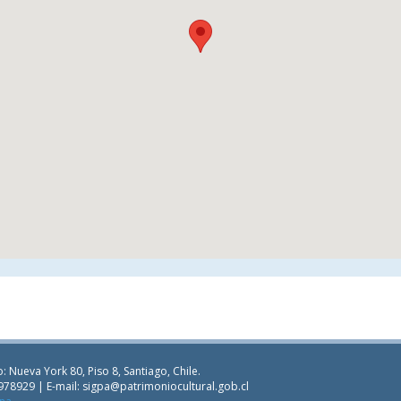
: Nueva York 80, Piso 8, Santiago, Chile.
978929 | E-mail:
sigpa@patrimoniocultural.gob.cl