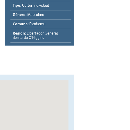
Tipo:
Cultor individual
Género:
Masculino
Comuna:
Pichilemu
Region:
Libertador General
Bernardo O'Higgins