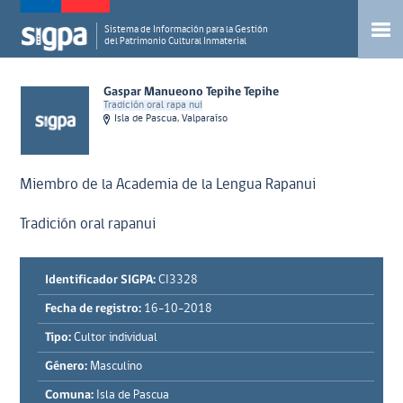
Sistema de Información para la Gestión
del Patrimonio Cultural Inmaterial
Gaspar Manueono Tepihe Tepihe
Tradición oral rapa nui
Isla de Pascua, Valparaíso
Miembro de la Academia de la Lengua Rapanui
Tradición oral rapanui
Identificador SIGPA:
CI3328
Fecha de registro:
16-10-2018
Tipo:
Cultor individual
Género:
Masculino
Comuna:
Isla de Pascua