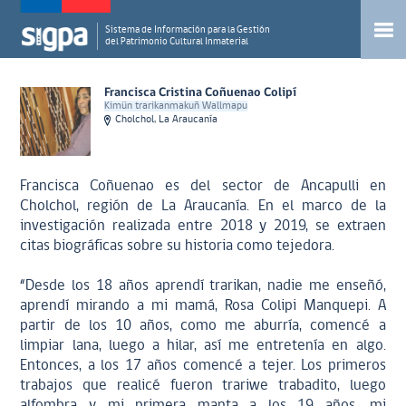
Sistema de Información para la Gestión
del Patrimonio Cultural Inmaterial
Francisca Cristina Coñuenao Colipí
Kimün trarikanmakuñ Wallmapu
Cholchol, La Araucanía
Francisca Coñuenao es del sector de Ancapulli en
Cholchol, región de La Araucanía. En el marco de la
investigación realizada entre 2018 y 2019, se extraen
citas biográficas sobre su historia como tejedora.
“Desde los 18 años aprendí trarikan, nadie me enseñó,
aprendí mirando a mi mamá, Rosa Colipi Manquepi. A
partir de los 10 años, como me aburría, comencé a
limpiar lana, luego a hilar, así me entretenía en algo.
Entonces, a los 17 años comencé a tejer. Los primeros
trabajos que realicé fueron trariwe trabadito, luego
alfombra y mi primera manta a los 19 años, mi