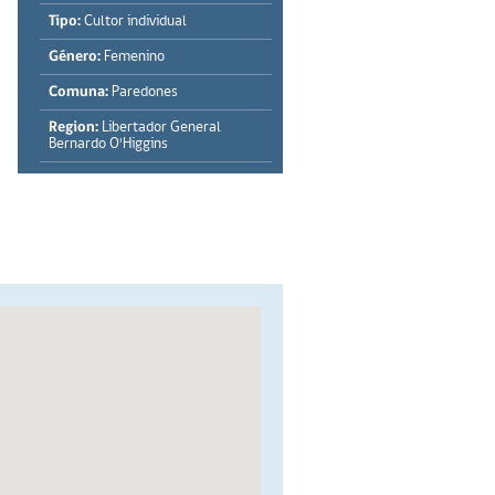
Tipo:
Cultor individual
Género:
Femenino
Comuna:
Paredones
Region:
Libertador General
Bernardo O'Higgins