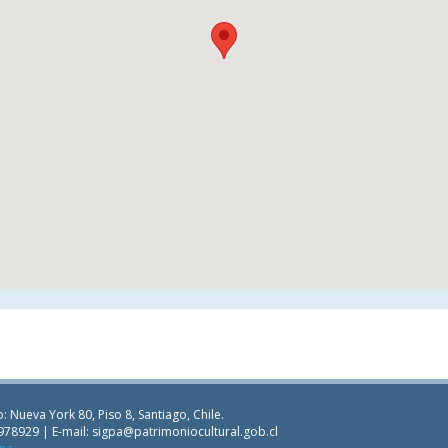
: Nueva York 80, Piso 8, Santiago, Chile.
978929 | E-mail:
sigpa@patrimoniocultural.gob.cl