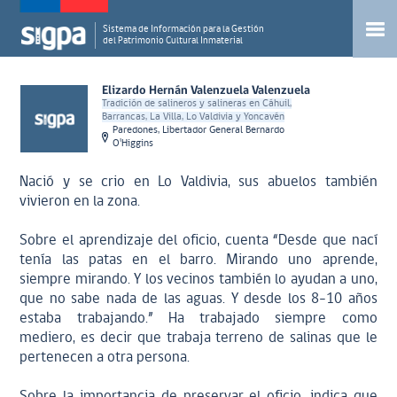
Sistema de Información para la Gestión
del Patrimonio Cultural Inmaterial
Elizardo Hernán Valenzuela Valenzuela
Tradición de salineros y salineras en Cáhuil,
Barrancas, La Villa, Lo Valdivia y Yoncavén
Paredones, Libertador General Bernardo
O'Higgins
Nació y se crio en Lo Valdivia, sus abuelos también
vivieron en la zona.
Sobre el aprendizaje del oficio, cuenta “Desde que nací
tenía las patas en el barro. Mirando uno aprende,
siempre mirando. Y los vecinos también lo ayudan a uno,
que no sabe nada de las aguas. Y desde los 8-10 años
estaba trabajando.” Ha trabajado siempre como
mediero, es decir que trabaja terreno de salinas que le
pertenecen a otra persona.
Sobre la importancia de preservar el oficio, indica que