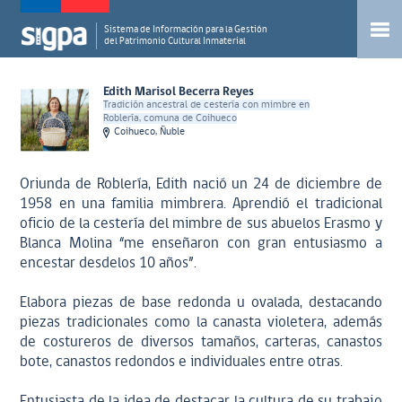
Sistema de Información para la Gestión
del Patrimonio Cultural Inmaterial
Edith Marisol Becerra Reyes
Tradición ancestral de cestería con mimbre en
Roblería, comuna de Coihueco
Coihueco, Ñuble
Oriunda de Roblería, Edith nació un 24 de diciembre de
1958 en una familia mimbrera. Aprendió el tradicional
oficio de la cestería del mimbre de sus abuelos Erasmo y
Blanca Molina “me enseñaron con gran entusiasmo a
encestar desdelos 10 años”.
Elabora piezas de base redonda u ovalada, destacando
piezas tradicionales como la canasta violetera, además
de costureros de diversos tamaños, carteras, canastos
bote, canastos redondos e individuales entre otras.
Entusiasta de la idea de destacar la cultura de su trabajo