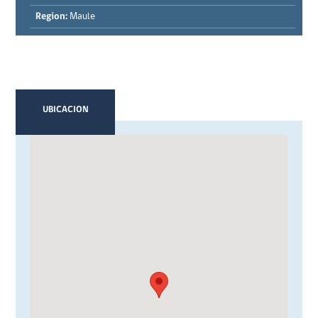
Region:
Maule
UBICACION