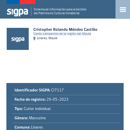
Sistema de Información para la Gestión
del Patrimonio Cultural Inmaterial
Cristopher Rolando Méndez Castillo
Canto campesino de la región del Maule
Linares, Maule
Identificador SIGPA:
CI7117
Fecha de registro:
29-05-2023
Tipo:
Cultor individual
Género:
Masculino
Comuna:
Linares