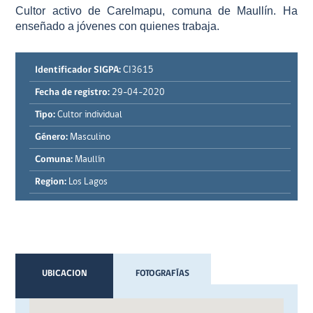
Cultor activo de Carelmapu, comuna de Maullín. Ha
enseñado a jóvenes con quienes trabaja.
Identificador SIGPA:
CI3615
Fecha de registro:
29-04-2020
Tipo:
Cultor individual
Género:
Masculino
Comuna:
Maullín
Region:
Los Lagos
UBICACION
FOTOGRAFÍAS