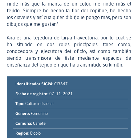
rinde más que la manta de un color, me rinde más el
tejido. Siempre he hecho la flor del copihue, he hecho
los claveles y así cualquier dibujo le pongo más, pero son
dibujos que me gustan”.
Ana es una tejedora de larga trayectoria, por lo cual se
ha situado en dos roles principales, tales como,
conocedora y ejecutora del oficio, así como también
siendo transmisora de éste mediante espacios de
enseñanza del tejido en que ha transmitido su kimün.
Identificador SIGPA:
CI3847
Fecha de registro:
07-11-2021
Tipo:
Cultor individual
Género:
Femenino
Comuna:
Cañete
Region:
Biobío