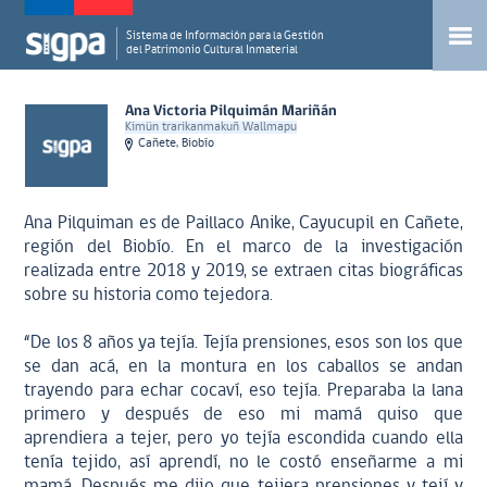
Sistema de Información para la Gestión
del Patrimonio Cultural Inmaterial
Ana Victoria Pilquimán Mariñán
Kimün trarikanmakuñ Wallmapu
Cañete, Biobío
Ana Pilquiman es de Paillaco Anike, Cayucupil en Cañete,
región del Biobío. En el marco de la investigación
realizada entre 2018 y 2019, se extraen citas biográficas
sobre su historia como tejedora.
“De los 8 años ya tejía. Tejía prensiones, esos son los que
se dan acá, en la montura en los caballos se andan
trayendo para echar cocaví, eso tejía. Preparaba la lana
primero y después de eso mi mamá quiso que
aprendiera a tejer, pero yo tejía escondida cuando ella
tenía tejido, así aprendí, no le costó enseñarme a mi
mamá. Después me dijo que tejiera prensiones y tejí y