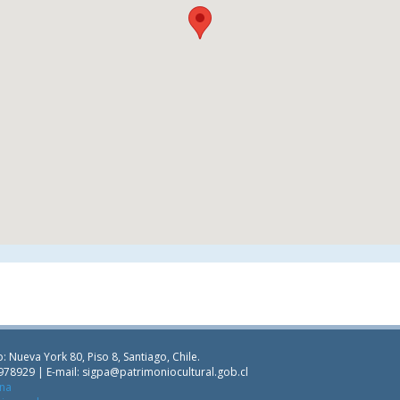
: Nueva York 80, Piso 8, Santiago, Chile.
978929 | E-mail:
sigpa@patrimoniocultural.gob.cl
ana