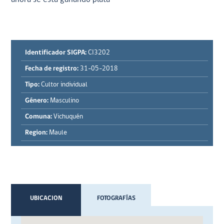
Identificador SIGPA:
CI3202
Fecha de registro:
31-05-2018
Tipo:
Cultor individual
Género:
Masculino
Comuna:
Vichuquén
Region:
Maule
UBICACION
FOTOGRAFÍAS