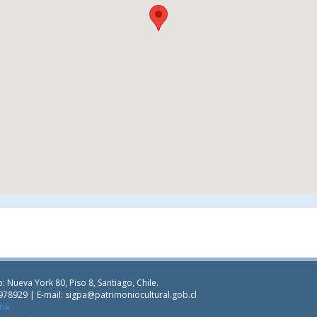
: Nueva York 80, Piso 8, Santiago, Chile.
978929 | E-mail:
sigpa@patrimoniocultural.gob.cl
ana