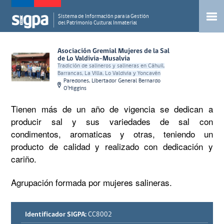
Sistema de Información para la Gestión
del Patrimonio Cultural Inmaterial
Asociación Gremial Mujeres de la Sal
de Lo Valdivia-Musalvia
Tradición de salineros y salineras en Cáhuil,
Barrancas, La Villa, Lo Valdivia y Yoncavén
Paredones, Libertador General Bernardo
O'Higgins
Tienen más de un año de vigencia se dedican a
producir sal y sus variedades de sal con
condimentos, aromaticas y otras, teniendo un
producto de calidad y realizado con dedicación y
cariño.
Agrupación formada por mujeres salineras.
Identificador SIGPA:
CC8002